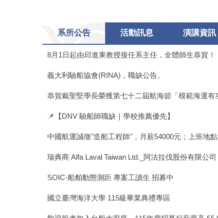
系所公告
活動訊息
演講資訊
8月1日起由邱進東教授接任系主任，全體師生恭賀！
義大利驗船協會(RINA)，職缺公告。
恭賀戴聖堅學長榮獲第七十二屆航海節「模範海運有
📌【DNV 驗船師職缺｜學校推薦優先】
中國航運誠徵"造船工程師"，月薪54000元；上班地
瑞典商 Alfa Laval Taiwan Ltd._阿法拉伐股份有限公司 徵 F
SOIC-船舶動態測距 專案工讀生 招募中
國立臺灣海洋大學 115級畢業典禮專區