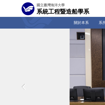
跳
國立臺灣海洋大學
到
系統工程暨造船學系
主
要
關於本系
系
內
容
區