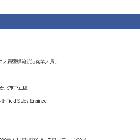
功人員暨模範航港從業人員」
點台北市中正區
ield Sales Enginee