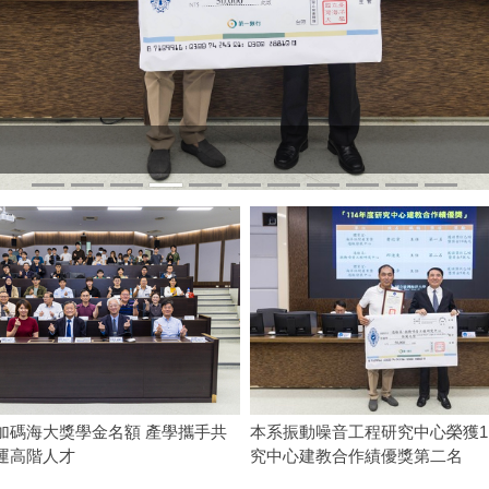
加碼海大獎學金名額 產學攜手共
本系振動噪音工程研究中心榮獲1
運高階人才
究中心建教合作績優獎第二名