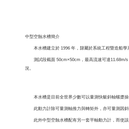
中型空蝕水槽簡介
本水槽建立於 1996 年，隸屬於系統工程暨造船
測試段截面 50cm×50cm，最高流速可達11.68m/
況。
本水槽是目前全世界少數可以量測快艇斜軸螺槳操作
此動力計除可量測軸推力與轉矩外，亦可量測因斜軸
此外中型空蝕水槽配有另一套平軸動力計，而使該水