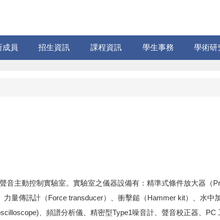
所成員
招生資訊
課程資訊
學生事務
學術研
實驗室。實驗室之儀器設備有：精準式條件放大器（Precision cond
eads）、力量傳訊計（Force transducer）、衝擊鎚（Hammer kit）、水
storage oscilloscope)、頻譜分析儀、精密型Type1噪音計、聲音校正器