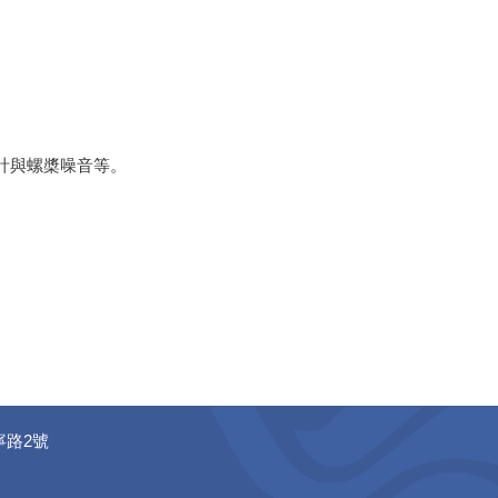
 計與螺槳噪音等。
寧路2號