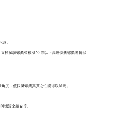
水洞。
5cm 直徑試驗螺槳並模擬40 節以上高速快艇螺槳運轉狀
軸角度，使快艇螺槳真實之性能得以呈現。
與螺槳之組合等。