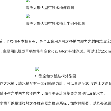
海洋大學大型空蝕水槽佈置圖
海洋大學大型空蝕水槽上半部外觀圖
學系，全國僅有本校具有此符合工業用途可調整槽內壓力之封閉式環流
s，主要用以螺槳單獨性能與空化(cavitaton)特性測試。可以測試2
中型空蝕水槽結構外型圖
之水槽，該水槽配有一套斜軸動力計，可以量測至10 度以上之斜
產生之垂向力與測向力，而可準確計算螺槳之效率以及軸承力。
槽可以量測複雜之多推進器之推進系統，如對轉螺槳，以及導流翼