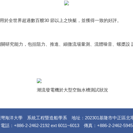
於全世界超過數百艘30 節以上之快艇，並獲得一致的好評。
音相關研究能力，包括阻力、推進、細微流場量測、流體噪音、螺槳設
潮流發電機於大型空蝕水槽測試狀況
灣海洋大學 系統工程暨造船學系 地址：202301基隆市中正區北
電話：+886-2-2462-2192 ext 6011~6013 傳真：+886-2-2462-5945