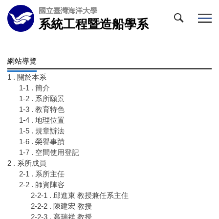
跳
國立臺灣海洋大學
到
系統工程暨造船學系
主
要
內
容
網站導覽
區
1 . 關於本系
1-1 . 簡介
1-2 . 系所願景
1-3 . 教育特色
1-4 . 地理位置
1-5 . 規章辦法
1-6 . 榮譽事蹟
1-7 . 空間使用登記
2 . 系所成員
2-1 . 系所主任
2-2 . 師資陣容
2-2-1 . 邱進東 教授兼任系主住
2-2-2 . 陳建宏 教授
2-2-3 . 高瑞祥 教授