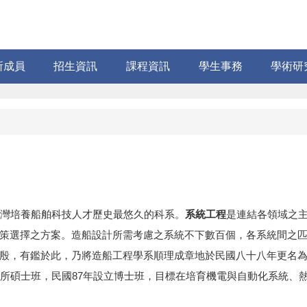
所成員
招生資訊
課程資訊
學生事務
學術研
灣培養船舶科技人才歷史最悠久的科系。
系統工程
是連結各領域之
策選擇之方案。造船設計所需考慮之系統不下數百個，各系統間之
殷，有鑑於此，乃將造船工程學系順理成章地於民國八十八年更名
究所碩士班，民國87年設立博士班，目標在培育機電與自動化系統、