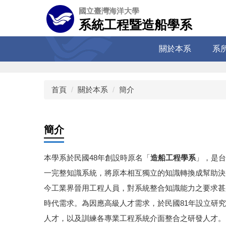
跳
國立臺灣海洋大學
到
系統工程暨造船學系
主
要
關於本系
系
內
容
區
首頁
關於本系
簡介
簡介
本學系於民國48年創設時原名「
造船工程學系
」，是台
一完整知識系統，將原本相互獨立的知識轉換成幫助決
今工業界晉用工程人員，對系統整合知識能力之要求甚
時代需求。為因應高級人才需求，於民國81年設立研
人才，以及訓練各專業工程系統介面整合之研發人才。