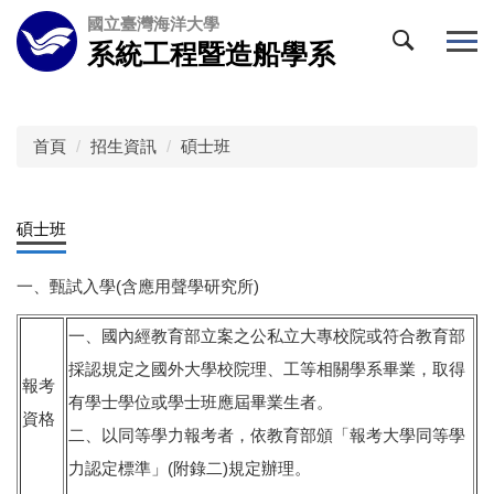
跳
國立臺灣海洋大學
到
系統工程暨造船學系
主
要
內
容
首頁
招生資訊
碩士班
區
碩士班
一、甄試入學(含應用聲學研究所)
一、國內經教育部立案之公私立大專校院或符合教育部
採認規定之國外大學校院理、工等相關學系畢業，取得
報考
有學士學位或學士班應屆畢業生者。
資格
二、以同等學力報考者，依教育部頒「報考大學同等學
力認定標準」(附錄二)規定辦理。