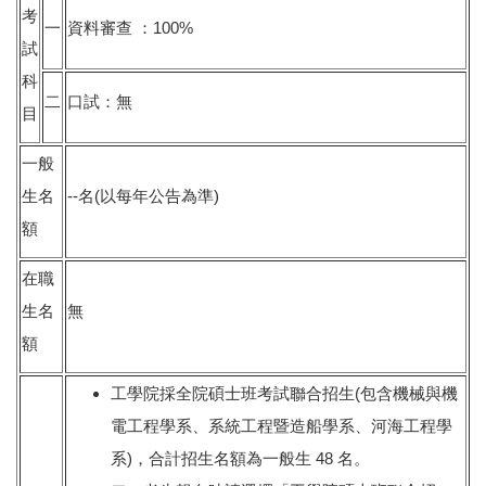
考
一
資料審查 ：100%
試
科
二
口試：無
目
一般
生名
--名(以每年公告為準)
額
在職
生名
無
額
工學院採全院碩士班考試聯合招生(包含機械與機
電工程學系、系統工程暨造船學系、河海工程學
系)，合計招生名額為一般生 48 名。