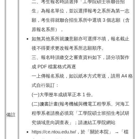
二、考生報名時請選擇「工學院碩士班聯合招
生」為報名單位，並以選擇報考之系所為第一志
願，考生得就聯合招生系所中選填 3 個志願（含
原報名系所），
如無其他系所就讀意願亦可選擇不填，報名截止
後不得要求更改報考系所志願順序。
三、報名時須繳交之審查資料如下，請分項製作
成 PDF 檔案格式再逐
一上傳報名系統，如以紙本方式寄送，請用 A4 格
式自行裝訂：
(一)大學歷年成績單正本 1 份。
(二)讀書計畫(報考機械與機電工程學系、河海工
程學系者請務必填寫「工學院碩士班招生考試研
備註
究領域意向調查表」；請連結工學院網站
https://ce.ntou.edu.tw
/，於「關於本院」 →「檔