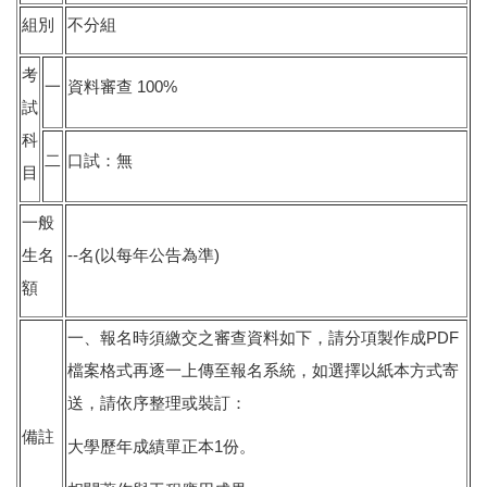
組別
不分組
考
一
資料審查 100%
試
科
二
口試：無
目
一般
生名
--名(以每年公告為準)
額
一、報名時須繳交之審查資料如下，請分項製作成PDF
檔案格式再逐一上傳至報名系統，如選擇以紙本方式寄
送，請依序整理或裝訂：
備註
大學歷年成績單正本1份。