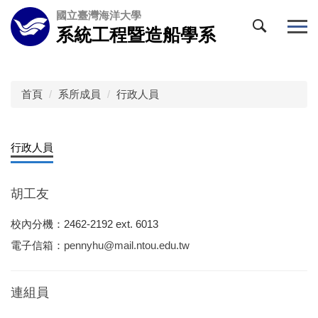
跳
國立臺灣海洋大學
到
系統工程暨造船學系
主
要
內
容
首頁
系所成員
行政人員
區
行政人員
胡工友
校內分機：2462-2192 ext. 6013
電子信箱：
pennyhu@mail.ntou.edu.tw
連組員